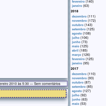
(140)
fevereiro
(63)
janeiro
2018
(111)
dezembro
(172)
novembro
(143)
outubro
(125)
setembro
(108)
agosto
(106)
julho
(73)
junho
(125)
maio
(185)
abril
(126)
março
(125)
fevereiro
(95)
janeiro
2017
(110)
dezembro
(93)
novembro
(87)
outubro
ereiro 2010 às 5:30 — Sem comentários
(85)
setembro
(127)
agosto
(92)
julho
(63)
junho
(53)
maio