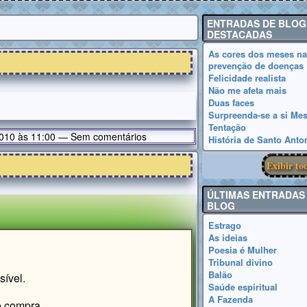
ENTRADAS DE BLOG
DESTACADAS
As cores dos meses na
prevenção de doenças
Felicidade realista
Não me afeta mais
Duas faces
Surpreenda-se a si M
Tentação
2010 às 11:00 — Sem comentários
História de Santo Anto
Exibir to
ÚLTIMAS ENTRADAS
BLOG
Estrago
As ideias
Poesia é Mulher
Tribunal divino
Balão
sível.
Saúde espiritual
A Fazenda
e compra