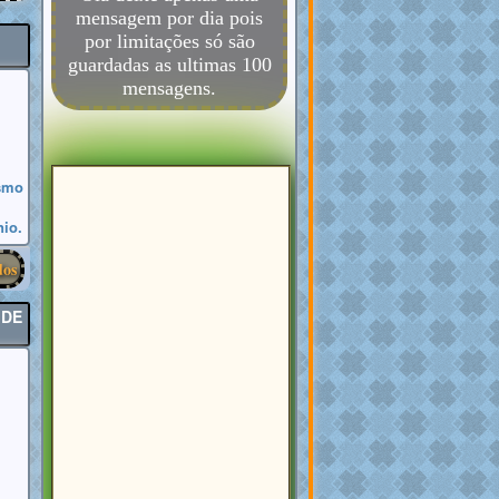
mensagem por dia pois
por limitações só são
guardadas as ultimas 100
mensagens.
esmo
nio.
dos
 DE