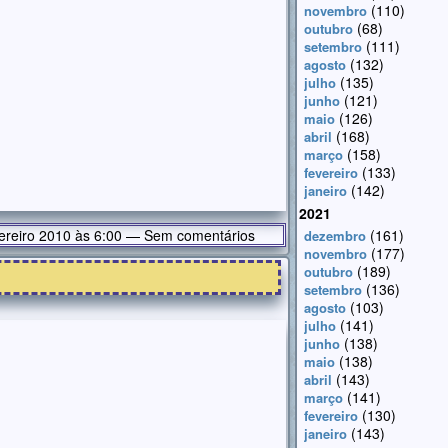
(110)
novembro
(68)
outubro
(111)
setembro
(132)
agosto
(135)
julho
(121)
junho
(126)
maio
(168)
abril
(158)
março
(133)
fevereiro
(142)
janeiro
2021
ereiro 2010 às 6:00 — Sem comentários
(161)
dezembro
(177)
novembro
(189)
outubro
(136)
setembro
(103)
agosto
(141)
julho
(138)
junho
(138)
maio
(143)
abril
(141)
março
(130)
fevereiro
(143)
janeiro