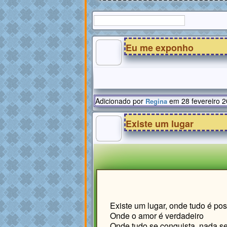
Eu me exponho
Adicionado por
em 28 fevereiro 
Regina
Existe um lugar
Existe um lugar, onde tudo é pos
Onde o amor é verdadeiro
Onde tudo se conquista, nada s