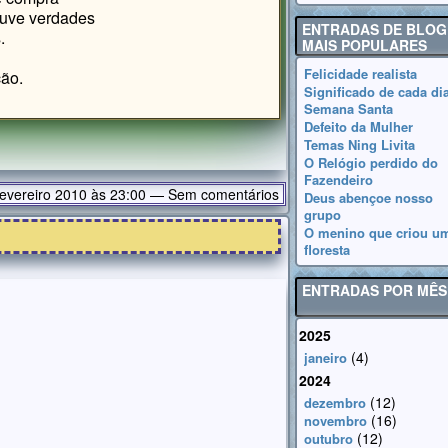
ouve verdades
ENTRADAS DE BLOG
.
MAIS POPULARES
Felicidade realista
ção.
Significado de cada di
Semana Santa
Defeito da Mulher
Temas Ning Livita
O Relógio perdido do
Fazendeiro
evereiro 2010 às 23:00 — Sem comentários
Deus abençoe nosso
grupo
O menino que criou u
floresta
ENTRADAS POR MÊS
2025
(4)
janeiro
2024
(12)
dezembro
(16)
novembro
(12)
outubro