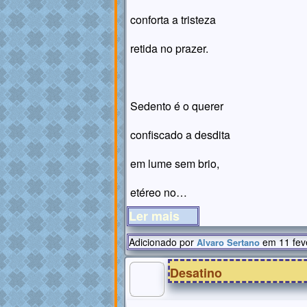
conforta a tristeza
retida no prazer.
Sedento é o querer
confiscado a desdita
em lume sem brio,
etéreo no…
Ler mais
Adicionado por
em 11 fev
Alvaro Sertano
Desatino