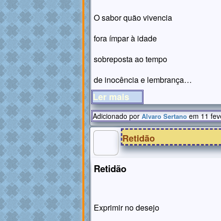
O sabor quão vivencia
fora ímpar à idade
sobreposta ao tempo
de inocência e lembrança…
Ler mais
Adicionado por
em 11 fev
Alvaro Sertano
Retidão
Retidão
Exprimir no desejo