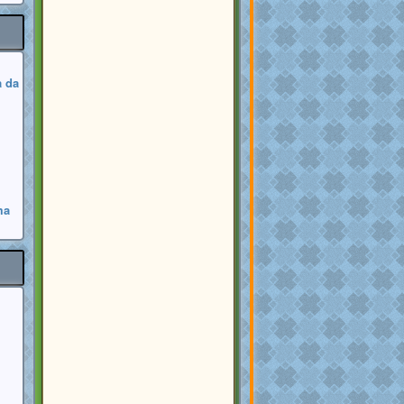
a da
ma