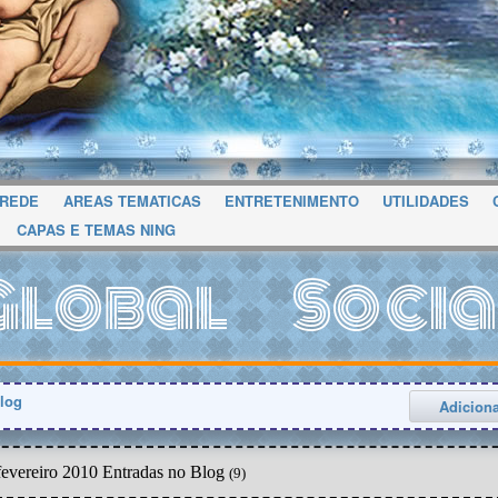
 REDE
AREAS TEMATICAS
ENTRETENIMENTO
UTILIDADES
CAPAS E TEMAS NING
Global Socia
log
Adicion
fevereiro 2010 Entradas no Blog
(9)