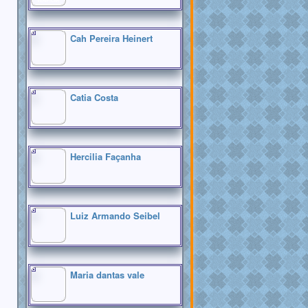
VERIFICAR
Cah Pereira Heinert
Catia Costa
Hercilia Façanha
Luiz Armando Seibel
Maria dantas vale