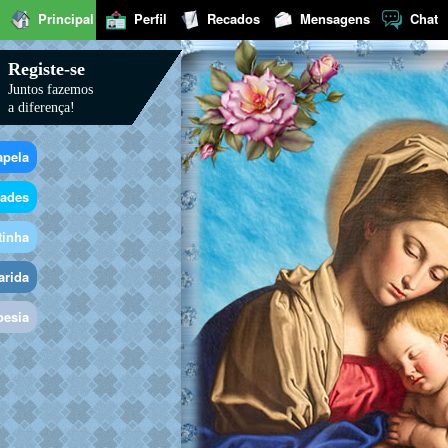
Principal
Perfil
Recados
Mensagens
Chat
Registe-se
Juntos fazemos
a diferença!
apela
dades
tinha
arida
oesia