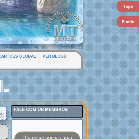
Topo
Fundo
CARTOES GLOBAL
VER BLOGS
l
FALE COM OS MEMBROS
ar
Ola deixe apenas uma