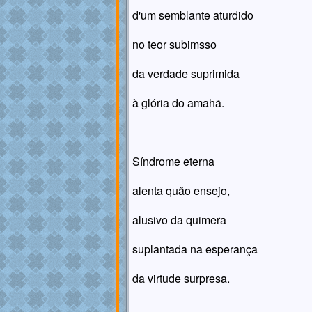
d'um semblante aturdido
no teor subimsso
da verdade suprimida
à glória do amahã.
Síndrome eterna
alenta quão ensejo,
alusivo da quimera
suplantada na esperança
da virtude surpresa.