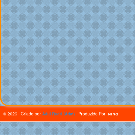
© 2026 Criado por
Produzido Por
Adul Rodri (Adm)