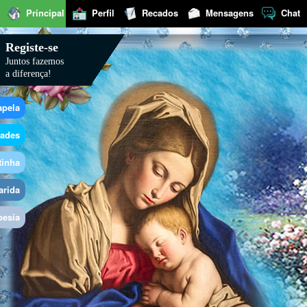
Principal
Perfil
Recados
Mensagens
Chat
Registe-se
Juntos fazemos
a diferença!
apela
dades
tinha
arida
oesia