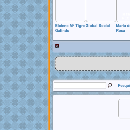
ME
REC
Elciene Mª Tigre
Global Social
Maria d
Galindo
Rosa
Pesqui