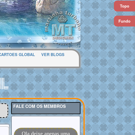
Topo
Fundo
CARTOES GLOBAL
VER BLOGS
l
FALE COM OS MEMBROS
Ola deixe apenas uma