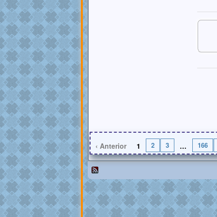
2
3
166
‹ Anterior
1
…