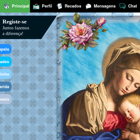
Principal
Perfil
Recados
Mensagens
Chat
Registe-se
Juntos fazemos
a diferença!
apela
dades
tinha
arida
oesia