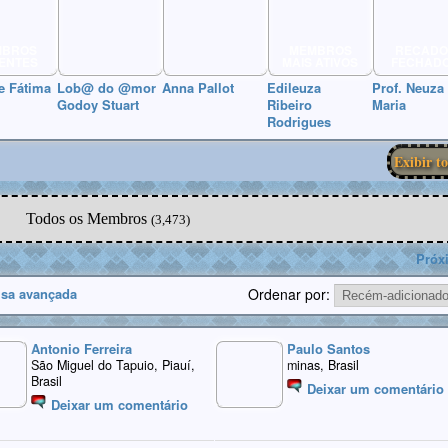
MBROS
MEMBROS
RECADO
ENTES
MAIS ATIVOS
FECHAD
e Fátima
Lob@ do @mor
Anna Pallot
Edileuza
Prof. Neuza
Godoy Stuart
Ribeiro
Maria
Rodrigues
Exibir t
Todos os Membros
(3,473)
Próx
sa avançada
Ordenar por:
Antonio Ferreira
Paulo Santos
São Miguel do Tapuio, Piauí,
minas, Brasil
Brasil
Deixar um comentário
Deixar um comentário