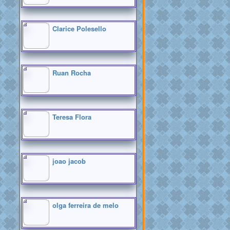
MAIS ATIVOS
Clarice Polesello
Ruan Rocha
Teresa Flora
joao jacob
olga ferreira de melo