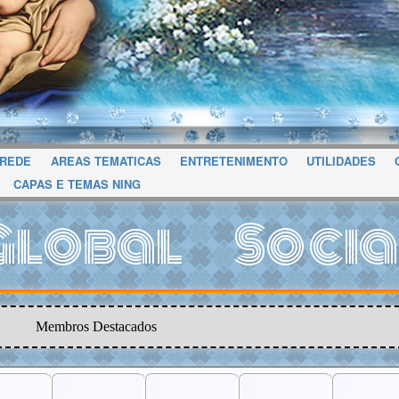
 REDE
AREAS TEMATICAS
ENTRETENIMENTO
UTILIDADES
CAPAS E TEMAS NING
Global Socia
Membros Destacados