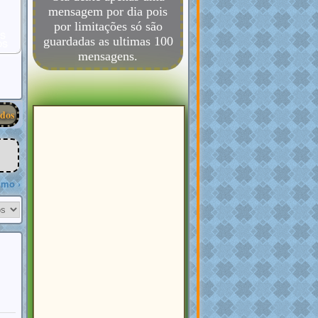
mensagem por dia pois
por limitações só são
S
guardadas as ultimas 100
OS
mensagens.
odos
imo ›