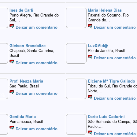
Ines de Carli
Maria Helena Dias
Porto Alegre, Rio Grande do
Faxinal do Soturno, Rio
Sul,…
Grande do…
Deixar um comentário
Deixar um comentário
Gleison Brandalize
Luz&Vid@
Chapecó, Santa Catarina,
Rio de Janeiro, Brasil
Brasil
Deixar um comentário
Deixar um comentário
Prof. Neuza Maria
Elciene Mª Tigre Galindo
São Paulo, Brasil
Tibau do Sul, Rio Grande d
Norte,…
Deixar um comentário
DOS
DOS
Deixar um comentário
Genilda Maria
Dario Luís Cadorini
Pernambuco, Brasil
São Bernardo do Campo, S
Paulo,…
Deixar um comentário
Deixar um comentário