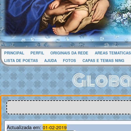
PRINCIPAL
PERFIL
ORIGINAIS DA REDE
AREAS TEMATICAS
LISTA DE POETAS
AJUDA
FOTOS
CAPAS E TEMAS NING
Globa
Actualizada em:
01-02-2019