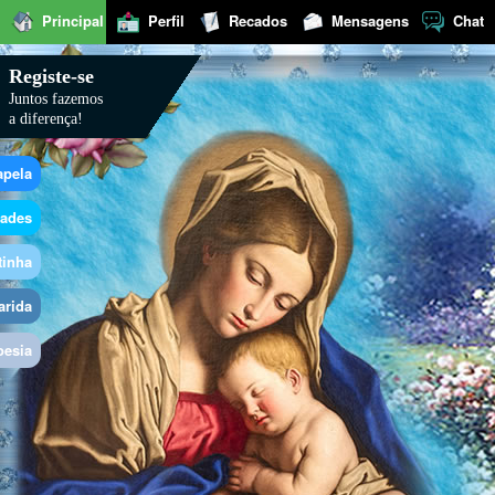
Principal
Perfil
Recados
Mensagens
Chat
Registe-se
Juntos fazemos
a diferença!
apela
dades
tinha
arida
oesia