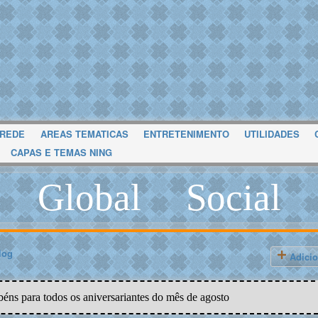
 REDE
AREAS TEMATICAS
ENTRETENIMENTO
UTILIDADES
CAPAS E TEMAS NING
Global Social
log
Adicio
béns para todos os aniversariantes do mês de agosto