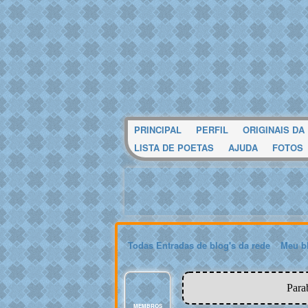
PRINCIPAL
PERFIL
ORIGINAIS DA
LISTA DE POETAS
AJUDA
FOTOS
Todas Entradas de blog's da rede
Meu b
Para
MEMBROS