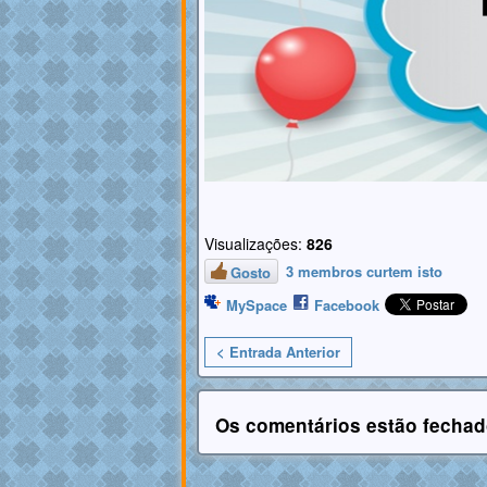
Visualizações:
826
3 membros curtem isto
Gosto
MySpace
Facebook
< Entrada Anterior
Os comentários estão fechad