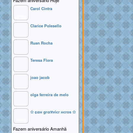
Fazem aniversário Hoje
Carol Cintra
MEMBROS
MAIS ATIVOS
Clarice Polesello
Ruan Rocha
Teresa Flora
joao jacob
olga ferreira de melo
✩ ¢αн grαทviєr нєros ✩
MEMBROS
RECENTES
Fazem aniversário Amanhã