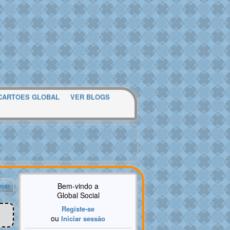
CARTOES GLOBAL
VER BLOGS
nar
Bem-vindo a
Global Social
Registe-se
ou
Iniciar sessão