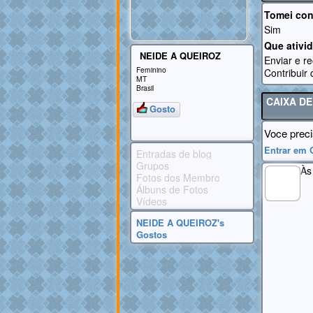
Tomei con
Sim
Que ativi
NEIDE A QUEIROZ
Enviar e r
Feminino
Contribuir
MT
Brasil
CAIXA D
Gosto
Voce preci
Entrar em 
Entradas de blog
Grupos
Às
Fotos dos Membro
Álbuns de Fotos
MEMBRO
GOLD
Vídeos
NEIDE A QUEIROZ's
Gostos