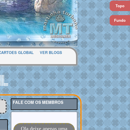
Topo
Fundo
CARTOES GLOBAL
VER BLOGS
l
FALE COM OS MEMBROS
Ola deixe apenas uma