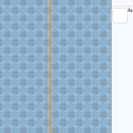
Às
MEMBRO
GOLD