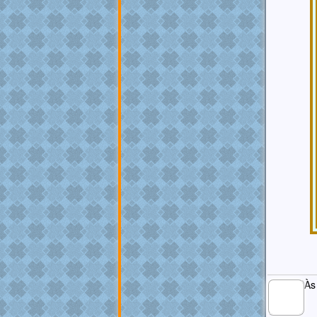
Às
MEMBRO
GOLD