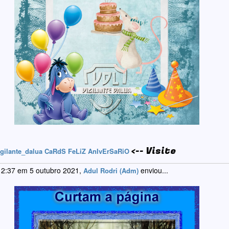
<-- Visite
igilante_dalua CaRdS FeLiZ AnIvErSaRiO
 2:37 em 5 outubro 2021,
enviou...
Adul Rodri (Adm)