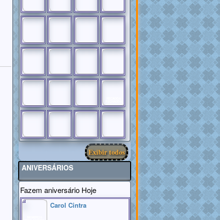
RECADOS
FECHADOS
Exibir todos
ANIVERSÁRIOS
Fazem aniversário Hoje
Carol Cintra
MEMBROS