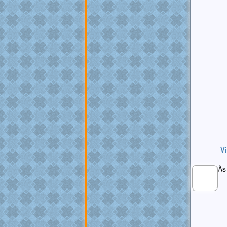
V
Às
MEMBRO
GOLD