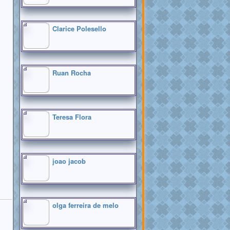
MAIS ATIVOS
Clarice Polesello
Ruan Rocha
Teresa Flora
joao jacob
olga ferreira de melo