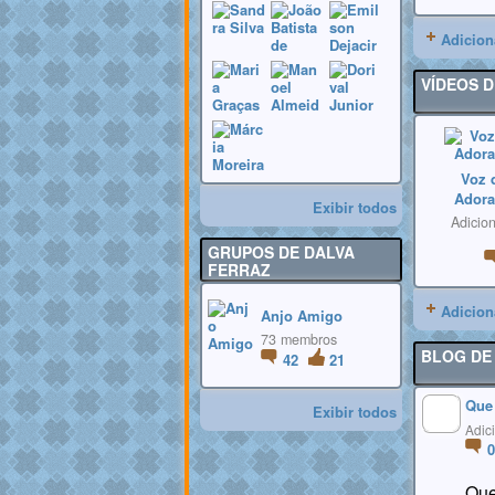
Adicion
VÍDEOS 
Voz 
Adora
Exibir todos
Adicio
GRUPOS DE DALVA
FERRAZ
Adicion
Anjo Amigo
73 membros
BLOG DE
42
21
Que 
Exibir todos
MEMBROS
Adic
MAIS ATIVOS
Que