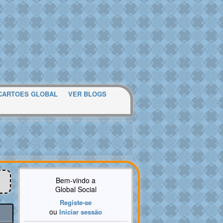
CARTOES GLOBAL
VER BLOGS
Bem-vindo a
Global Social
Registe-se
ou
Iniciar sessão