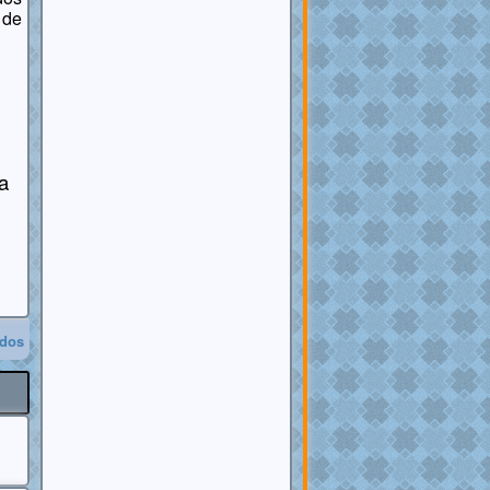
 de
a
odos