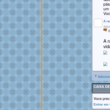
pás
um 
Voc
A r
MEMBROS
Adic
MAIS ATIVOS
A r
vid
Adicion
CAIXA D
Voce prec
Entrar em 