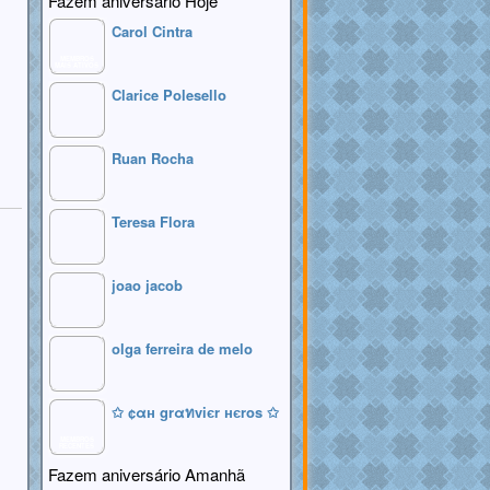
Fazem aniversário Hoje
Carol Cintra
MEMBROS
MAIS ATIVOS
Clarice Polesello
Ruan Rocha
Teresa Flora
joao jacob
olga ferreira de melo
✩ ¢αн grαทviєr нєros ✩
MEMBROS
RECENTES
Fazem aniversário Amanhã