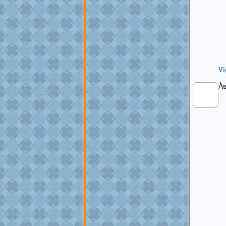
Vi
Às
MEMBRO
GOLD