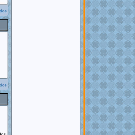
odos
odos
dos