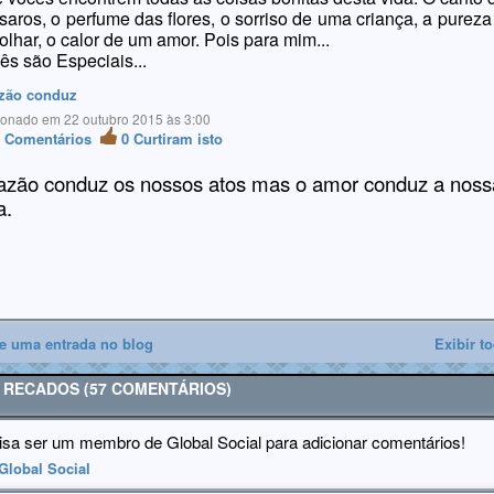
saros, o perfume das flores, o sorriso de uma criança, a pureza
olhar, o calor de um amor. Pois para mim...
ês são Especiais...
azão conduz
ionado em 22 outubro 2015 às 3:00
0
Comentários
0
Curtiram isto
azão conduz os nossos atos mas o amor conduz a noss
a.
e uma entrada no blog
Exibir t
E RECADOS (57 COMENTÁRIOS)
isa ser um membro de Global Social para adicionar comentários!
Global Social