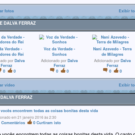
ar fotos
Exibir t
DE DALVA FERRAZ
da Verdade -
Voz da Verdade -
Nani Azevedo - Terra
dores do Rei
Sonhos
de Milagres
Dalva
Dalva
Dalva
nado por
Adicionado por
Adicionado por
Ferraz
Ferraz
Ferraz
0
0
0
0
0
0
ar vídeo
Exibir t
 DALVA FERRAZ
vocês encontrem todas as coisas bonitas desta vida
ionado em 21 janeiro 2016 às 2:30
0
Comentários
0
Curtiram isto
 vocês encontrem todas as coisas bonitas desta vida. O canto 