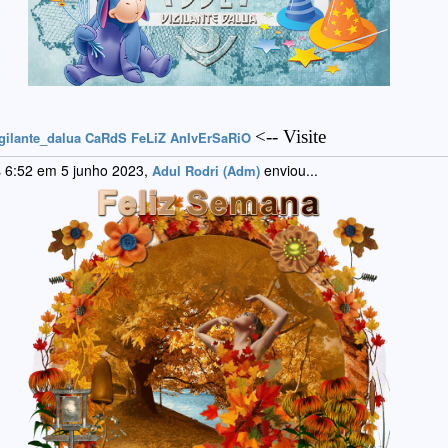
<-- Visite
gilante_dalua CaRdS FeLiZ AnIvErSaRiO
 6:52 em 5 junho 2023,
enviou...
Adul Rodri (Adm)