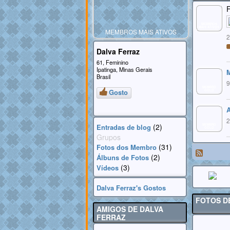
F
MEMBROS
MAIS ATIVOS
MEMBROS MAIS ATIVOS
2
Dalva Ferraz
61, Feminino
Ipatinga, Minas Gerais
M
Brasil
9
MEMBRO
Gosto
GOLD
A
2
(2)
Entradas de blog
MEMBRO
GOLD
Grupos
(31)
Fotos dos Membro
(2)
Álbuns de Fotos
(3)
Vídeos
Dalva Ferraz's Gostos
FOTOS D
AMIGOS DE DALVA
FERRAZ