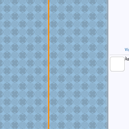
Vi
Às
MEMBRO
GOLD