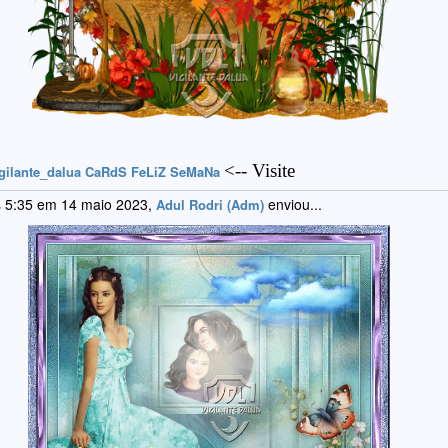
<-- Visite
gilante_dalua CaRdS FeLiZ SeMaNa
 5:35 em 14 maio 2023,
enviou...
Adul Rodri (Adm)