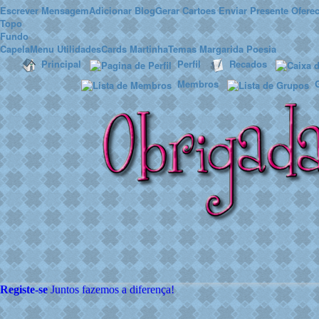
Escrever Mensagem
Adicionar Blog
Gerar Cartoes
Enviar Presente
Oferec
Topo
Fundo
Capela
Menu Utilidades
Cards Martinha
Temas Margarida
Poesia
Principal
Perfil
Recados
Membros
Registe-se
Juntos fazemos
a diferença!