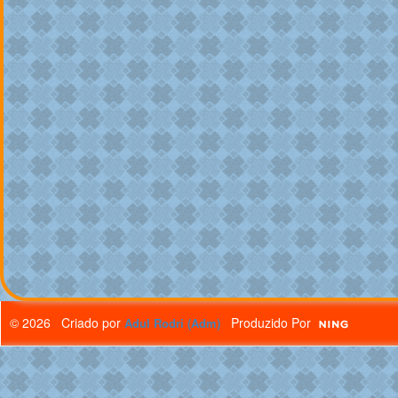
© 2026 Criado por
Produzido Por
Adul Rodri (Adm)