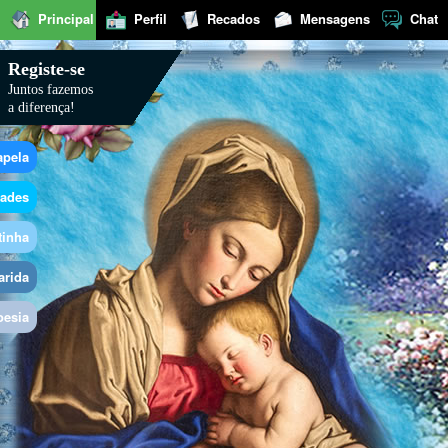
Principal
Perfil
Recados
Mensagens
Chat
Registe-se
Juntos fazemos
a diferença!
apela
dades
tinha
arida
oesia