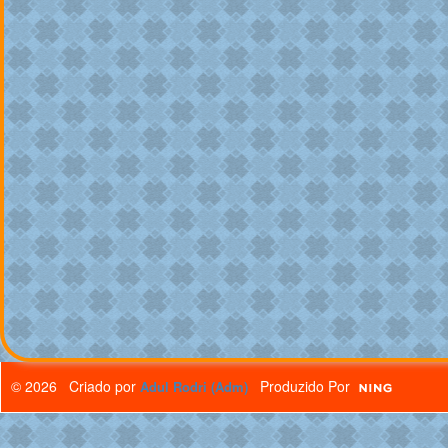
© 2026 Criado por
Produzido Por
Adul Rodri (Adm)