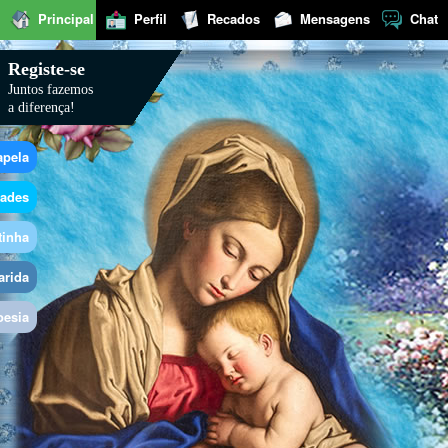
Principal
Perfil
Recados
Mensagens
Chat
Registe-se
Juntos fazemos
a diferença!
apela
dades
tinha
arida
oesia