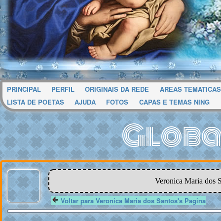
PRINCIPAL
PERFIL
ORIGINAIS DA REDE
AREAS TEMATICAS
LISTA DE POETAS
AJUDA
FOTOS
CAPAS E TEMAS NING
Globa
Veronica Maria dos S
Voltar para Veronica Maria dos Santos's Pagina