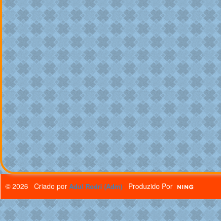
© 2026 Criado por
Produzido Por
Adul Rodri (Adm)