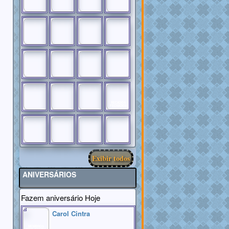
RECADOS
FECHADOS
Exibir todos
ANIVERSÁRIOS
Fazem aniversário Hoje
Carol Cintra
MEMBROS