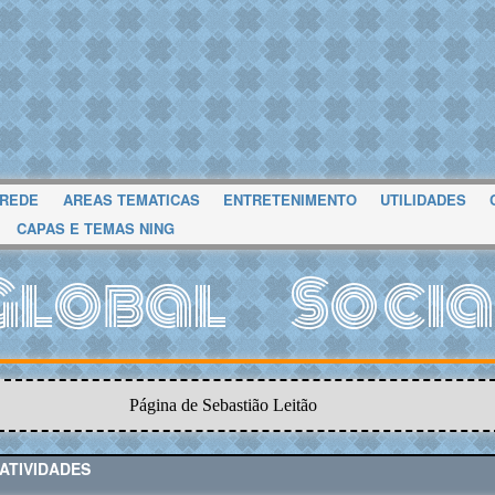
 REDE
AREAS TEMATICAS
ENTRETENIMENTO
UTILIDADES
CAPAS E TEMAS NING
Global Socia
Página de Sebastião Leitão
ATIVIDADES