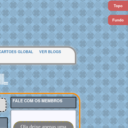
Topo
Fundo
CARTOES GLOBAL
VER BLOGS
l
FALE COM OS MEMBROS
Ola deixe apenas uma