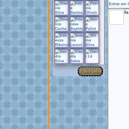
Entrar em 
Às
MEMBRO
GOLD
Exibir todos