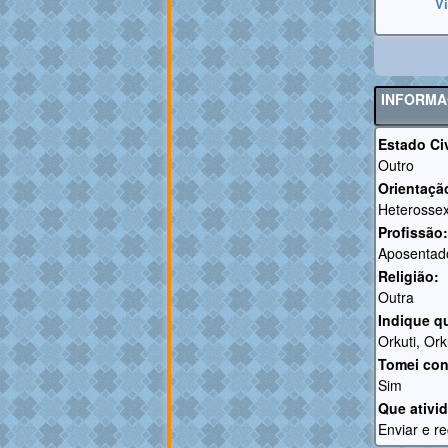
V
INFORMA
Estado Civ
Outro
Orientaçã
Heterossex
Profissão:
Aposentad
Religião:
Outra
Indique q
Orkuti, Or
Tomei con
Sim
Que ativi
Enviar e r