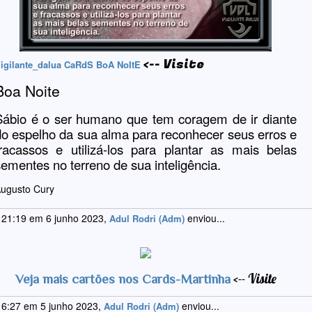
<-- Visite
igilante_dalua CaRdS BoA NoItE
Boa Noite
Sábio é o ser humano que tem coragem de ir diante
do espelho da sua alma para reconhecer seus erros e
fracassos e utilizá-los para plantar as mais belas
sementes no terreno de sua inteligência.
ugusto Cury
 21:19 em 6 junho 2023,
enviou...
Adul Rodri (Adm)
<-- Visite
Veja mais cartões nos Cards-Martinha
 6:27 em 5 junho 2023,
enviou...
Adul Rodri (Adm)