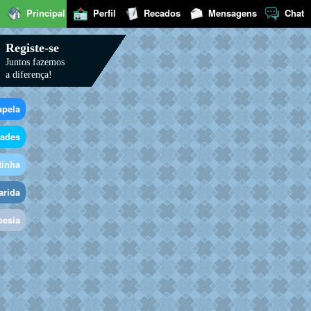
Principal
Perfil
Recados
Mensagens
Chat
Registe-se
Juntos fazemos
a diferença!
apela
dades
tinha
arida
oesia