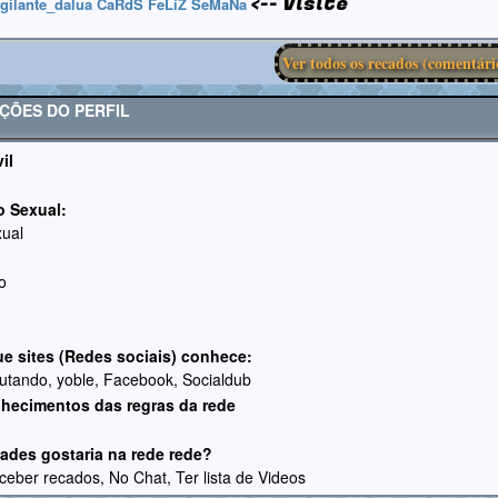
<-- Visite
igilante_dalua CaRdS FeLiZ SeMaNa
Ver todos os recados (comentári
ÇÕES DO PERFIL
il
o Sexual:
ual
o
ue sites (Redes sociais) conhece:
kutando, yoble, Facebook, Socialdub
hecimentos das regras da rede
dades gostaria na rede rede?
eceber recados, No Chat, Ter lista de Videos