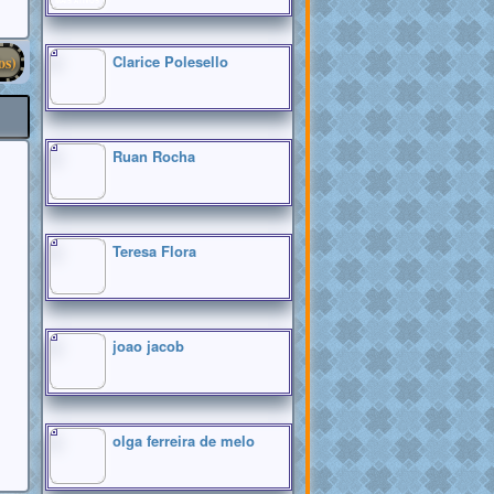
MAIS ATIVOS
Clarice Polesello
os)
Ruan Rocha
Teresa Flora
joao jacob
olga ferreira de melo