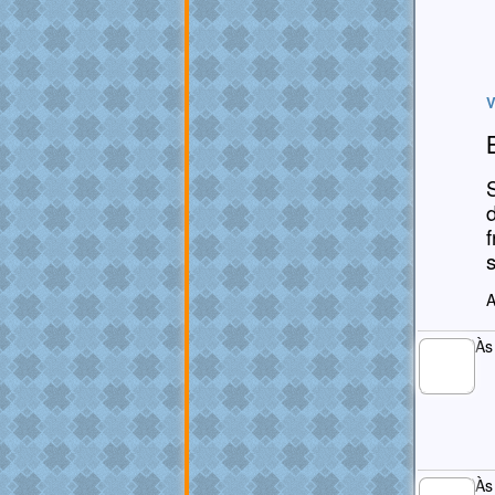
V
A
Às
MEMBRO
GOLD
Às