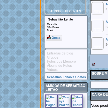
A
8
MEMBROS RECENTES
MEMBRO
GOLD
Sebastião Leitão
A
Masculino
2
São Paulo
MEMBRO
Brasil
GOLD
Gosto
A
2
MEMBRO
GOLD
Entradas de blog
Grupos
Fotos dos Membro
Álbuns de Fotos
Vídeos
SOBRE M
Sebastião Leitão's Gostos
AMIGOS DE SEBASTIÃO
LEITÃO
CAIXA D
Voce preci