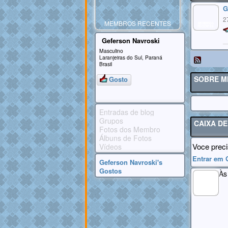
G
2
MEMBROS RECENTES
MEMBROS
RECENTES
Geferson Navroski
Masculino
Laranjeiras do Sul, Paraná
Brasil
SOBRE M
Gosto
Entradas de blog
Grupos
CAIXA D
Fotos dos Membro
Álbuns de Fotos
Voce preci
Vídeos
Entrar em 
Geferson Navroski's
Gostos
Às
MEMBRO
GOLD