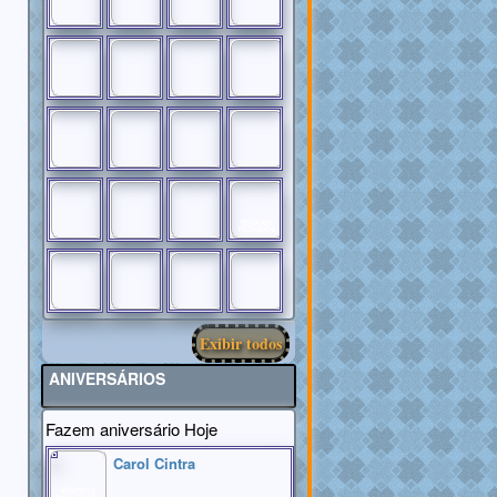
RECADOS
FECHADOS
Exibir todos
ANIVERSÁRIOS
Fazem aniversário Hoje
Carol Cintra
MEMBROS