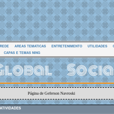
 REDE
AREAS TEMATICAS
ENTRETENIMENTO
UTILIDADES
CAPAS E TEMAS NING
Global Socia
Página de Geferson Navroski
ATIVIDADES