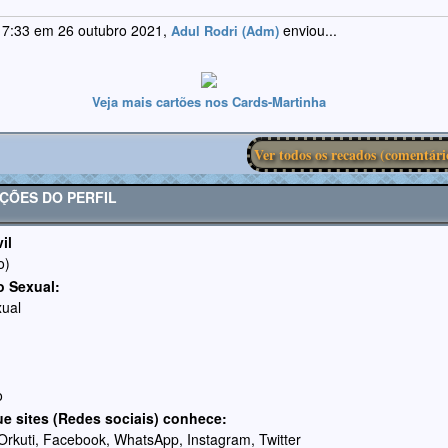
 7:33 em 26 outubro 2021,
enviou...
Adul Rodri (Adm)
Veja mais cartões nos Cards-Martinha
Ver todos os recados (comentári
ÇÕES DO PERFIL
il
o)
o Sexual:
ual
o
ue sites (Redes sociais) conhece:
 Orkuti, Facebook, WhatsApp, Instagram, Twitter