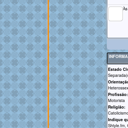
Às
MEMBRO
GOLD
INFORMA
Estado Civ
Separada(
Orientaçã
Heterossex
Profissão:
Motorista
Religião:
Catolicism
Indique q
Shtyle.fm,