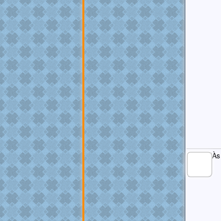
Às
MEMBRO
GOLD