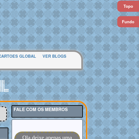
Topo
Fundo
CARTOES GLOBAL
VER BLOGS
l
FALE COM OS MEMBROS
Ola deixe apenas uma