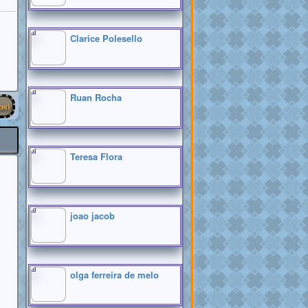
MAIS ATIVOS
Clarice Polesello
Ruan Rocha
os)
Teresa Flora
joao jacob
olga ferreira de melo