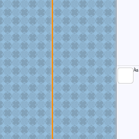
Às
MEMBRO
GOLD