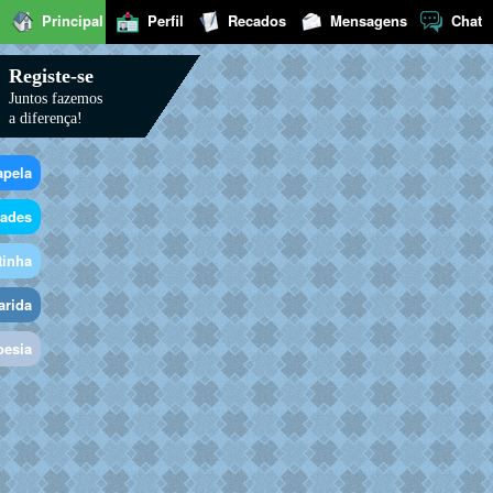
Principal
Perfil
Recados
Mensagens
Chat
Registe-se
Juntos fazemos
a diferença!
apela
dades
tinha
arida
oesia