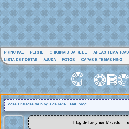
PRINCIPAL
PERFIL
ORIGINAIS DA REDE
AREAS TEMATICAS
LISTA DE POETAS
AJUDA
FOTOS
CAPAS E TEMAS NING
Globa
Todas Entradas de blog's da rede
Meu blog
Blog de Lucymar Macedo -- ou