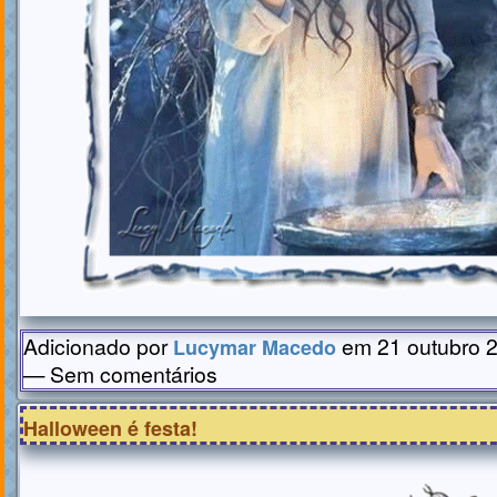
Adicionado por
em 21 outubro 2
Lucymar Macedo
— Sem comentários
Halloween é festa!