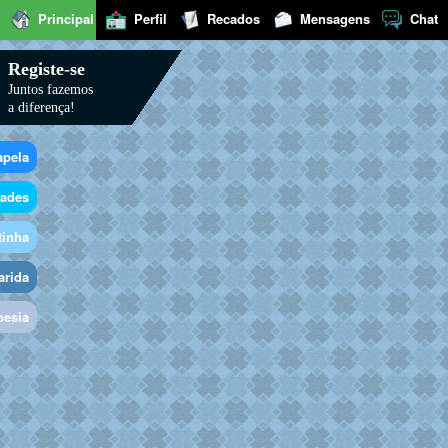
Principal
Perfil
Recados
Mensagens
Chat
Registe-se
Juntos fazemos
a diferença!
apela
dades
tinha
arida
oesia