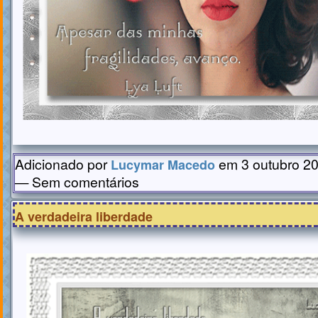
Adicionado por
em 3 outubro 20
Lucymar Macedo
— Sem comentários
A verdadeira liberdade